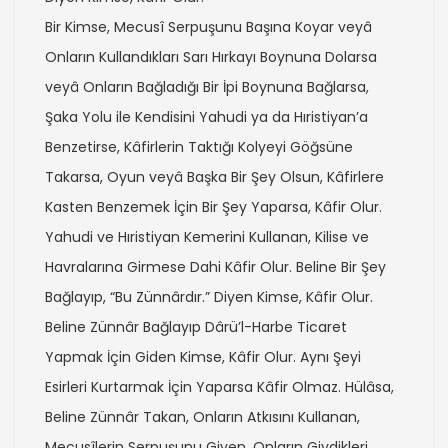
Bir Kimse, Mecusî Serpuşunu Başına Koyar veyâ
Onların Kullandıkları Sarı Hırkayı Boynuna Dolarsa
veyâ Onların Bağladığı Bir İpi Boynuna Bağlarsa,
Şaka Yolu ile Kendisini Yahudi ya da Hıristiyan’a
Benzetirse, Kâfirlerin Taktığı Kolyeyi Göğsüne
Takarsa, Oyun veyâ Başka Bir Şey Olsun, Kâfirlere
Kasten Benzemek İçin Bir Şey Yaparsa, Kâfir Olur.
Yahudi ve Hıristiyan Kemerini Kullanan, Kilise ve
Havralarına Girmese Dahi Kâfir Olur. Beline Bir Şey
Bağlayıp, “Bu Zünnârdır.” Diyen Kimse, Kâfir Olur.
Beline Zünnâr Bağlayıp Dârü’l-Harbe Ticaret
Yapmak İçin Giden Kimse, Kâfir Olur. Aynı Şeyi
Esirleri Kurtarmak İçin Yaparsa Kâfir Olmaz. Hülâsa,
Beline Zünnâr Takan, Onların Atkısını Kullanan,
Mecusîlerin Serpuşunu Giyen, Onların Giydikleri