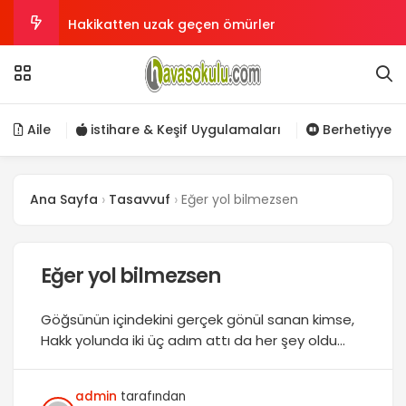
Hakikatten uzak geçen ömürler
Ermişliğe giden yol
Ve hüvel kaviyyül aziz zikri
Aile
istihare & Keşif Uygulamaları
Berhetiyye
imanın sahih ve muteber olması için gerekli
Ana Sayfa
Tasavvuf
Eğer yol bilmezsen
şartlardan bazıları
Şeytandan Allah’a Sığınmak
Eğer yol bilmezsen
Göğsünün içindekini gerçek gönül sanan kimse,
Hakk yolunda iki üç adım attı da her şey oldu
bitti sandı. Aslında tesbih, seccade, tevbe,
sofuluk, günahdan sakınma bunların hepsi yolun
admin
tarafından
başıdır. Hakk yolcusu aldandı da, bunları varacağı