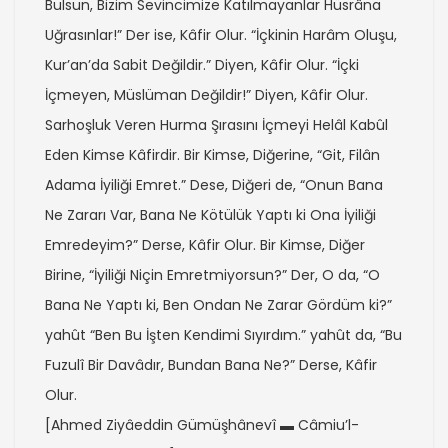
Bulsun, Bizim Sevincimize Katılmayanlar Hüsrâna
Uğrasınlar!” Der ise, Kâfir Olur. “İçkinin Harâm Oluşu,
Kur’an’da Sabit Değildir.” Diyen, Kâfir Olur. “İçki
İçmeyen, Müslüman Değildir!” Diyen, Kâfir Olur.
Sarhoşluk Veren Hurma Şırasını İçmeyi Helâl Kabûl
Eden Kimse Kâfirdir. Bir Kimse, Diğerine, “Git, Filân
Adama İyiliği Emret.” Dese, Diğeri de, “Onun Bana
Ne Zararı Var, Bana Ne Kötülük Yaptı ki Ona İyiliği
Emredeyim?” Derse, Kâfir Olur. Bir Kimse, Diğer
Birine, “İyiliği Niçin Emretmiyorsun?” Der, O da, “O
Bana Ne Yaptı ki, Ben Ondan Ne Zarar Gördüm ki?”
yahût “Ben Bu İşten Kendimi Sıyırdım.” yahût da, “Bu
Fuzulî Bir Davâdır, Bundan Bana Ne?” Derse, Kâfir
Olur.
[Ahmed Ziyâeddin Gümüşhânevî ▬ Câmiu’l-