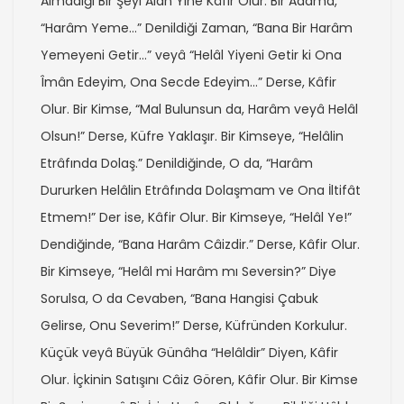
Almadığı Bir Şeyi Alan Yine Kâfir Olur. Bir Adama,
“Harâm Yeme…” Denildiği Zaman, “Bana Bir Harâm
Yemeyeni Getir…” veyâ “Helâl Yiyeni Getir ki Ona
Îmân Edeyim, Ona Secde Edeyim…” Derse, Kâfir
Olur. Bir Kimse, “Mal Bulunsun da, Harâm veyâ Helâl
Olsun!” Derse, Küfre Yaklaşır. Bir Kimseye, “Helâlin
Etrâfında Dolaş.” Denildiğinde, O da, “Harâm
Dururken Helâlin Etrâfında Dolaşmam ve Ona İltifât
Etmem!” Der ise, Kâfir Olur. Bir Kimseye, “Helâl Ye!”
Dendiğinde, “Bana Harâm Câizdir.” Derse, Kâfir Olur.
Bir Kimseye, “Helâl mi Harâm mı Seversin?” Diye
Sorulsa, O da Cevaben, “Bana Hangisi Çabuk
Gelirse, Onu Severim!” Derse, Küfründen Korkulur.
Küçük veyâ Büyük Günâha “Helâldir” Diyen, Kâfir
Olur. İçkinin Satışını Câiz Gören, Kâfir Olur. Bir Kimse