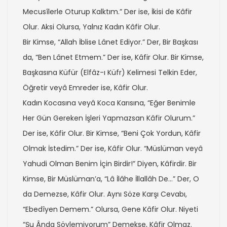
Mecusîlerle Oturup Kalktım.” Der ise, İkisi de Kâfir
Olur. Aksi Olursa, Yalnız Kadın Kâfir Olur.
Bir Kimse, “Allah İblise Lânet Ediyor.” Der, Bir Başkası
da, “Ben Lânet Etmem.” Der ise, Kâfir Olur. Bir Kimse,
Başkasına Küfür (Elfâz-ı Küfr) Kelimesi Telkin Eder,
Öğretir veyâ Emreder ise, Kâfir Olur.
Kadın Kocasına veyâ Koca Karısına, “Eğer Benimle
Her Gün Gereken İşleri Yapmazsan Kâfir Olurum.”
Der ise, Kâfir Olur. Bir Kimse, “Beni Çok Yordun, Kâfir
Olmak İstedim.” Der ise, Kâfir Olur. “Müslüman veyâ
Yahudi Olman Benim İçin Birdir!” Diyen, Kâfirdir. Bir
Kimse, Bir Müslüman’a, “Lâ İlâhe İllallâh De…” Der, O
da Demezse, Kâfir Olur. Aynı Söze Karşı Cevabı,
“Ebedîyen Demem.” Olursa, Gene Kâfir Olur. Niyeti
“Şu Ânda Söylemiyorum” Demekse, Kâfir Olmaz.