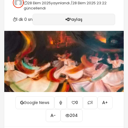
28 Ekim 2025
yayınlandı /
28 Ekim 2025 23:22
yer sandı. -Rubai 465 * Ey Hakk yolunun yolcusu!
güncellendi
Eğer sende bu yolun tutkusu varsa,...
1 dk 0 sn
Paylaş
Google News
1
0
+
-
204