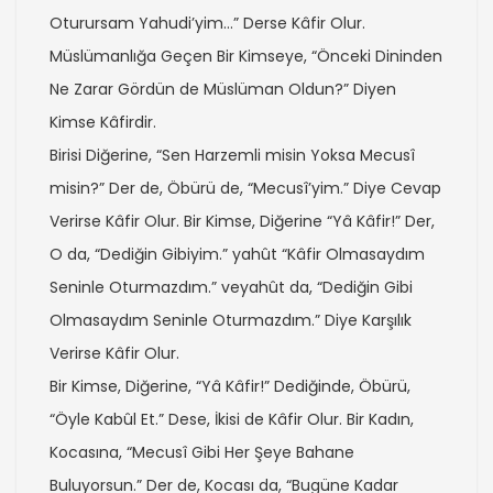
Oturursam Yahudi’yim…” Derse Kâfir Olur.
Müslümanlığa Geçen Bir Kimseye, “Önceki Dininden
Ne Zarar Gördün de Müslüman Oldun?” Diyen
Kimse Kâfirdir.
Birisi Diğerine, “Sen Harzemli misin Yoksa Mecusî
misin?” Der de, Öbürü de, “Mecusî’yim.” Diye Cevap
Verirse Kâfir Olur. Bir Kimse, Diğerine “Yâ Kâfir!” Der,
O da, “Dediğin Gibiyim.” yahût “Kâfir Olmasaydım
Seninle Oturmazdım.” veyahût da, “Dediğin Gibi
Olmasaydım Seninle Oturmazdım.” Diye Karşılık
Verirse Kâfir Olur.
Bir Kimse, Diğerine, “Yâ Kâfir!” Dediğinde, Öbürü,
“Öyle Kabûl Et.” Dese, İkisi de Kâfir Olur. Bir Kadın,
Kocasına, “Mecusî Gibi Her Şeye Bahane
Buluyorsun.” Der de, Kocası da, “Bugüne Kadar