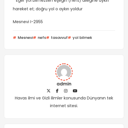
* Eğer yol bilmezsen eşeğin (nefs) dileğine aykırı
hareket et; doğru yol o aykırı yoldur
Mesnevi I-2955
Mesnevi
nefs
tasavvuf
yol bilmek
admin
Havas ilmi ve Gizli ilimler konusunda Dünyanın tek
internet sitesi.