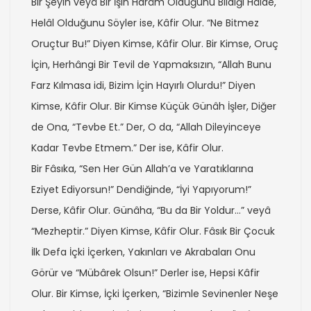
Bir Şeyin veyâ Bir İşin Harâm Olduğunu Bildiği Hâlde,
Helâl Olduğunu Söyler ise, Kâfir Olur. “Ne Bitmez
Oruçtur Bu!” Diyen Kimse, Kâfir Olur. Bir Kimse, Oruç
İçin, Herhângi Bir Tevil de Yapmaksızın, “Allah Bunu
Farz Kılmasa idi, Bizim İçin Hayırlı Olurdu!” Diyen
Kimse, Kâfir Olur. Bir Kimse Küçük Günâh İşler, Diğer
de Ona, “Tevbe Et.” Der, O da, “Allah Dileyinceye
Kadar Tevbe Etmem.” Der ise, Kâfir Olur.
Bir Fâsıka, “Sen Her Gün Allah’a ve Yaratıklarına
Eziyet Ediyorsun!” Dendiğinde, “İyi Yapıyorum!”
Derse, Kâfir Olur. Günâha, “Bu da Bir Yoldur…” veyâ
“Mezheptir.” Diyen Kimse, Kâfir Olur. Fâsık Bir Çocuk
İlk Defa İçki İçerken, Yakınları ve Akrabaları Onu
Görür ve “Mübârek Olsun!” Derler ise, Hepsi Kâfir
Olur. Bir Kimse, İçki İçerken, “Bizimle Sevinenler Neşe