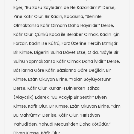
Eğer, “Bu Sözü Söyledim de Ne Kazandım?” Derse,
Yine Kâfir Olur. Bir Kadın, Kocasına, “Seninle
Olmaktansa Kâfir Olmam Daha Hayırlıdır.” Derse,
Kâfir Olur. Çünkü Koca ile Beraber Olmak, Kadın İçin
Farzdır. Kadın ise Küfrü, Farz Üzerine Tercih Etmiştir.
Bir Kimse, Diğerini Sulha Dâvet Etse, O da, “Böyle Bir
Sulhu Yapmaktansa Kâfir Olmak Daha İyidir.” Derse,
Bâzılarına Göre Kâfir, Bâzılarına Göre Değildir. Bir
Kimse, Ezân Okuyan Birine, “Yalan Söylüyorsun!”
Derse, Kâfir Olur. Kur’an-ı Dinlerken İstihza
(Alaycılık) Ederek, “Bu Acayip Bir Sestir!” Diyen
Kimse, Kâfir Olur. Bir Kimse, Ezân Okuyan Birine, “Kim
Bu Mahrûm?” Der ise, Kâfir Olur. “Hıristiyan
Yahudi’den, Yahudi Mecusî’den Daha Kötüdür.”
Diyen Kimse, Kâfir Olur.