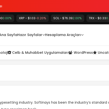
sı
%
XRP - $1.03
-0.20%
SOL - $76.39
2.00%
TRX - $0.33
0.70%
Ana Sayfa
Hazır Sayfalar
Hesaplama Araçları
oloji
Celb & Muhabbet Uygulamaları
WordPress
Uncat
ypesetting industry. Softinays has been the industry’s standa