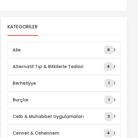
KATEGORILER
Aile
8
Alternatif Tıp & Bitkilerle Tedavi
4
Berhetiyye
1
Burçlar
1
Celb & Muhabbet Uygulamaları
3
Cennet & Cehennem
4