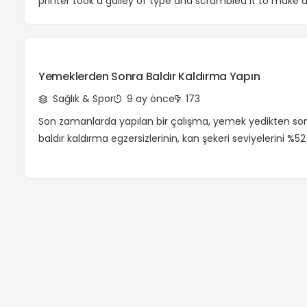
printer took a galley of type and scrambled it to make
Yemeklerden Sonra Baldır Kaldırma Yapın
Sağlık & Spor
9 ay önce
173
Son zamanlarda yapılan bir çalışma, yemek yedikten son
baldır kaldırma egzersizlerinin, kan şekeri seviyelerini %5
önemli ölçüde düşürebileceğini göstermektedir. Bu hızlı, d
egzersiz, alt bacaklardaki kasları uyararak glukoz alımını ar
insülin yanıtını düzenlemeye yardımcı olur. Uzun egzersiz
olarak, baldır kaldırma egzersizleri her yerde yapılabilir, 
boyunca kan şekerini […]