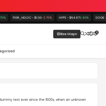
FIGR_HELOC - $1.00
-2.70%
HYPE - $54.67
0.40%
DOGE - $0.07
2
Bize Ulaşın
egorized
rd dummy text ever since the 1500s, when an unknown