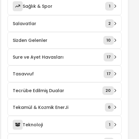
Sağlık & Spor
1
Salavatlar
2
Sizden Gelenler
10
Sure ve Ayet Havasları
17
Tasavvuf
17
Tecrübe Edilmiş Dualar
20
Tekamül & Kozmik EnerJi
6
Teknoloji
1