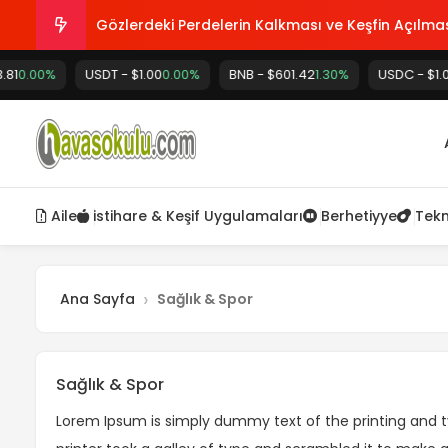
Gözlerdeki Perdelerin Kalkması ve Keşfin Açılma
0%
USDT - $1.00
Sana sevap verecek birini ara !
0.00%
BNB - $601.42
1.30%
USDC - $1.00
0.00
Kalp kararmasının alametleri
Anka Kuşu (Simurg) Efsanesi
Aile
istihare & Keşif Uygulamaları
Berhetiyye
Tekn
Düşkünlüğe sebep olan huylar
Ana Sayfa
Sağlık & Spor
Sağlık & Spor
Lorem Ipsum is simply dummy text of the printing and t