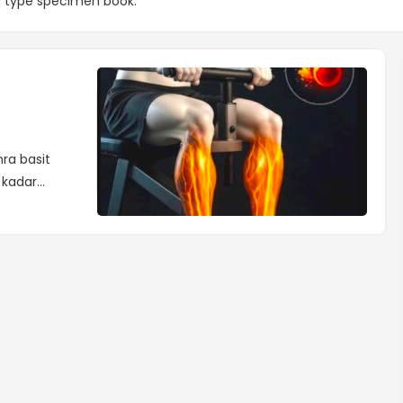
 a type specimen book.
ra basit
2 kadar
üşük etkili
tırır ve
lerden farklı
bu da gün