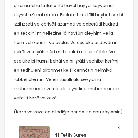
a’zamullâhü lâ ilâhe illâ hüvel hayyül kayyûmül
aliyyül azîmül ekram. Eselüke bi celâlil heybeti ve bi
ızzil ızzeti ve kibriyâil azameti ve ceberûtil kudreti
en tecalnî minellezîne lâ havfün aleyhim ve lâ
hüm yahzenûn. Ve eselük Ve eselüke bi devâmil
bekâi ve dıyâin nûri en tecalnî mines sâlihîn. Ve
eselüke bi hüsnil behâi ve bi işrâki vechikel kerîmi
en tedhulenî birahmetike fî cennâtin neîmiyâ
rabbel âlemîn. Ve en tüsallî alâ seyyidinâ
muhammedin ve alâ âli seyyidinâ muhammedin
vefal lî kezâ ve kezâ.
(Keza ve keza da dilediğin her ne ise onu söylersin)
×
41 Fetih Suresi