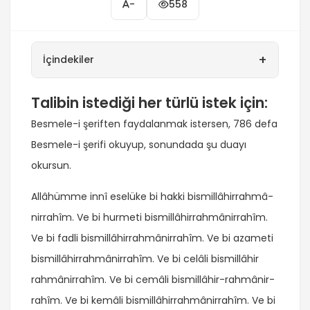
-
558
+
İçindekiler
Talibin istediği her türlü istek için:
Besmele-i şeriften faydalanmak istersen, 786 defa
Besmele-i şerifi okuyup, sonundada şu duayı
okursun.
Allâhümme innî eselüke bi hakki bismillâhirrahmâ-
nirrahîm. Ve bi hurmeti bismillâhirrahmânirrahîm.
Ve bi fadli bismillâhirrahmânirrahîm. Ve bi azameti
bismillâhirrahmânirrahîm. Ve bi celâli bismillâhir
rahmânirrahîm. Ve bi cemâli bismillâhir-rahmânir-
rahîm. Ve bi kemâli bismillâhirrahmânirrahîm. Ve bi