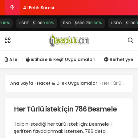
41 Fetih Suresi
%
USDT - $1.00
Büyük ismi Azam Tövbe Duası
0.00%
BNB - $608.78
0.60%
USDC - $1.00
0.00%
Uyanık şekilde istihare
Görme gücünü arttıran antik tarihi formül
Aile
istihare & Keşif Uygulamaları
Berhetiyye
Kalp ile zikir ve Allah’ın zikredeni zikretmesi
Ana Sayfa
Hacet & Dilek Uygulamaları
Her Türlü istek için 786 Besmele
Her Türlü istek için 786 Besmele
Talibin istediği her türlü istek için: Besmele-i
şeriften faydalanmak istersen, 786 defa