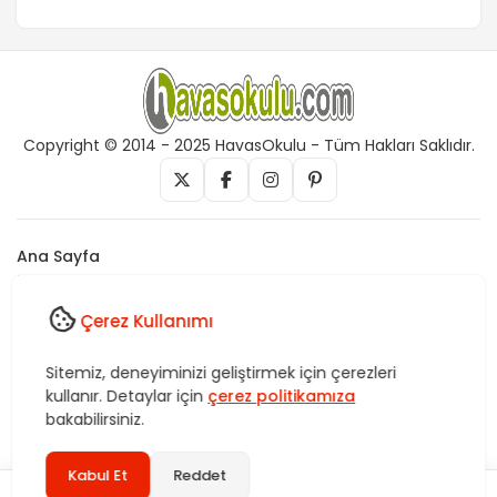
Copyright © 2014 - 2025 HavasOkulu - Tüm Hakları Saklıdır.
Ana Sayfa
İletişim
Künye
Çerez Kullanımı
Vefk, Celb, Kısmet, Nazar, havas, dua, zikir, Rukye ve Tedavi,
Sitemiz, deneyiminizi geliştirmek için çerezleri
Rüya yorumları, istihare uygulamaları, Tasavvuf. HavasOkulu,
kullanır. Detaylar için
çerez politikamıza
Sitemiz bünyesindeki içerikleri izinsiz kullananlar hakkında T.C.K
kanun ve yönetmeliklerine göre yasal işlem başlatılacağını bu
bakabilirsiniz.
alandan yazılı olarak beyan ederiz!
Kabul Et
Reddet
2