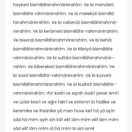
heybeti bismillâhirrahmânirrahîm. Ve bi menzileti
bismillâhir rahmânirrahîm. Ve bi melekûti bismillâ
hirrahmânirrahîm. Ve bi ceberûti bismillâhirrahmâ-
nirrahîm. Ve bi kerâmeti bismillâhir-rahmânirrahîm.
Ve bisenâi bismillâhirrahmânirrahîm. Ve bi behâi
bismillâhirrahmânirrahîm. Ve bi Kibriyâ bismillâhir
rahmânirrahîm. Ve bi sultâni bismillâhirrahmânir-
rahîm. Ve bibereketi bismillâhirrahmânirrahîm. Ve
bi ızzeti bismillâhir-rahmânirrahîm. Ve bi kuvveti
bismillâhirrahmânirrahîm. Ve bi kudreti bismillâhir-
rahmânirrahîm. rfa’ kadrî ve eşrah Sadrî yessir emrî
ve ücbir kesrî ve ağni fakrî ve etılömrî bi fadlike ve
keremike ve ihsânike yâ men hüve kef hâ yâ ayîn
sâd hâ mîm ayîn sîn kâf elif lâm mîm elif lâm mîm
sâd elif lâm mîm râ hâ mîm bi sirri ismil