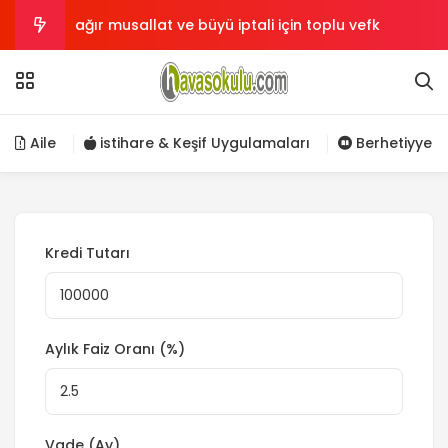
ağır musallat ve büyü iptali için toplu vefk
Kalp ile zikir ve Allah’ın zikredeni zikretmesi
Her Türlü istek için 786 Besmele
Aile
istihare & Keşif Uygulamaları
Berhetiyye
Görme gücünü arttıran antik tarihi formül
insan neden zorluklar ile muhatap edilir?
Kredi Tutarı
Aylık Faiz Oranı (%)
Vade (Ay)