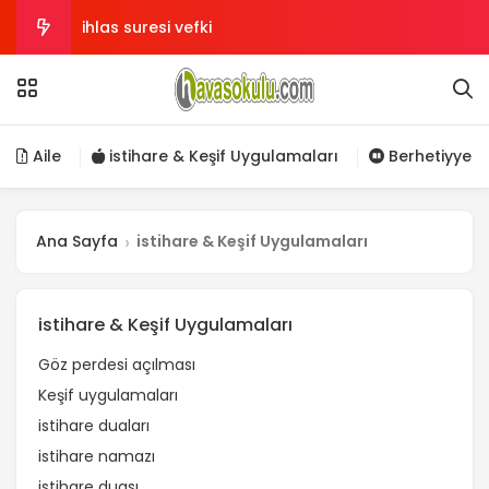
ihlas suresi vefki
ilk insanları yanlış öğretiyorlar
Zennun Duası (her türlü zorluktan kurtulma
Aile
istihare & Keşif Uygulamaları
Berhetiyye
duası)
Hakkını helal etmek bu kadar kolay mı?
Ana Sayfa
istihare & Keşif Uygulamaları
Meal Müslümanlığı
istihare & Keşif Uygulamaları
Göz perdesi açılması
Keşif uygulamaları
istihare duaları
istihare namazı
istihare duası