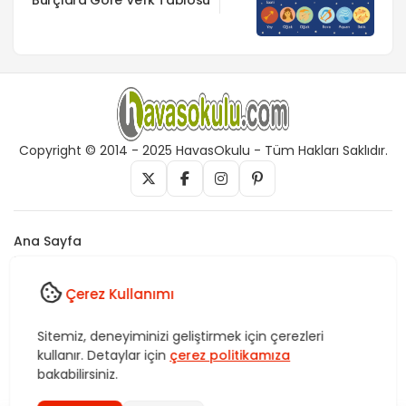
Burçlara Göre Vefk Tablosu
Copyright © 2014 - 2025 HavasOkulu - Tüm Hakları Saklıdır.
Ana Sayfa
İletişim
Künye
Çerez Kullanımı
Vefk, Celb, Kısmet, Nazar, havas, dua, zikir, Rukye ve Tedavi,
Sitemiz, deneyiminizi geliştirmek için çerezleri
Rüya yorumları, istihare uygulamaları, Tasavvuf. HavasOkulu,
kullanır. Detaylar için
çerez politikamıza
Sitemiz bünyesindeki içerikleri izinsiz kullananlar hakkında T.C.K
kanun ve yönetmeliklerine göre yasal işlem başlatılacağını bu
bakabilirsiniz.
alandan yazılı olarak beyan ederiz!