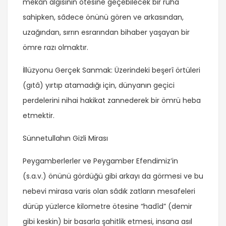
mekân algısının ötesine geçebilecek bir ruha
sahipken, sâdece önünü gören ve arkasından,
uzağından, sırrın esrarından bihaber yaşayan bir
ömre razı olmaktır.
İllüzyonu Gerçek Sanmak: Üzerindeki beşerî örtüleri
(gıtâ) yırtıp atamadığı için, dünyanın geçici
perdelerini nihai hakikat zannederek bir ömrü heba
etmektir.
Sünnetullahın Gizli Mirası
Peygamberlerler ve Peygamber Efendimiz’in
(s.a.v.) önünü gördüğü gibi arkayı da görmesi ve bu
nebevi mirasa varis olan sâdık zatların mesafeleri
dürüp yüzlerce kilometre ötesine “hadîd” (demir
gibi keskin) bir basarla şahitlik etmesi, insana asıl