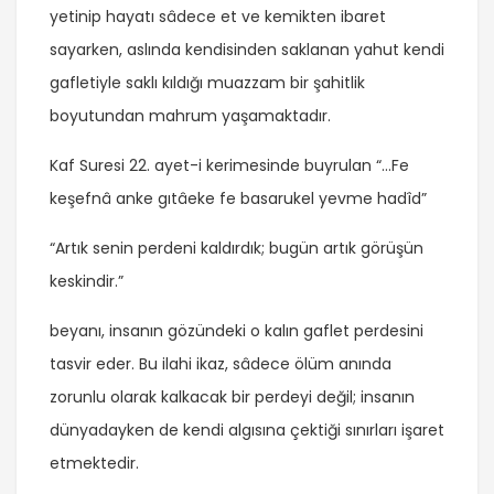
yetinip hayatı sâdece et ve kemikten ibaret
sayarken, aslında kendisinden saklanan yahut kendi
gafletiyle saklı kıldığı muazzam bir şahitlik
boyutundan mahrum yaşamaktadır.
Kaf Suresi 22. ayet-i kerimesinde buyrulan “…Fe
keşefnâ anke gıtâeke fe basarukel yevme hadîd”
“Artık senin perdeni kaldırdık; bugün artık görüşün
keskindir.”
beyanı, insanın gözündeki o kalın gaflet perdesini
tasvir eder. Bu ilahi ikaz, sâdece ölüm anında
zorunlu olarak kalkacak bir perdeyi değil; insanın
dünyadayken de kendi algısına çektiği sınırları işaret
etmektedir.