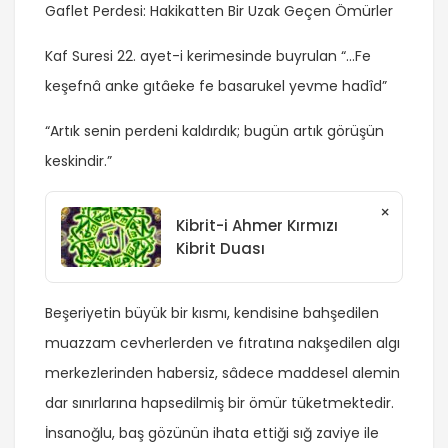
Gaflet Perdesi: Hakikatten Bir Uzak Geçen Ömürler
Kaf Suresi 22. ayet-i kerimesinde buyrulan “…Fe
keşefnâ anke gıtâeke fe basarukel yevme hadîd”
“Artık senin perdeni kaldırdık; bugün artık görüşün
keskindir.”
×
Kibrit-i Ahmer Kırmızı
Kibrit Duası
Beşeriyetin büyük bir kısmı, kendisine bahşedilen
muazzam cevherlerden ve fıtratına nakşedilen algı
merkezlerinden habersiz, sâdece maddesel alemin
dar sınırlarına hapsedilmiş bir ömür tüketmektedir.
İnsanoğlu, baş gözünün ihata ettiği sığ zaviye ile