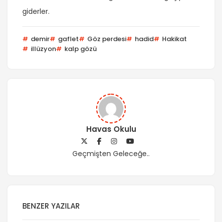
giderler.
demir
gaflet
Göz perdesi
hadid
Hakikat
illüzyon
kalp gözü
Havas Okulu
Geçmişten Geleceğe..
BENZER YAZILAR