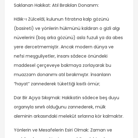
Saklanan Hakikat: Atıl Bırakılan Donanım:
Hâlık-ı Zülcelâl, kulunun fıtratına kalp gözünü
(basireti) ve yönlerin hükmünü kaldıran o gizli algı
nüvelerini (baş arka gözünü) asla fuzuli ya da abes
yere dercetmemiştir. Ancak modern dünya ve
nefsi meşguliyetler, insanı sâdece önündeki
maddesel çerçeveye bakmaya zorlayarak bu
muazzam donanımı atıl bırakmıştır. İnsanların
“hayat” zannederek tükettiği kısıtlı ömür;
Dar Bir Açıya Sıkışmak: Hakikatin sâdece beş duyu
organıyla sınırlı olduğunu zannederek, mülk
aleminin arkasındaki melekût sırlarına kör kalmaktır.
Yönlerin ve Mesafelerin Esiri Olmak: Zaman ve