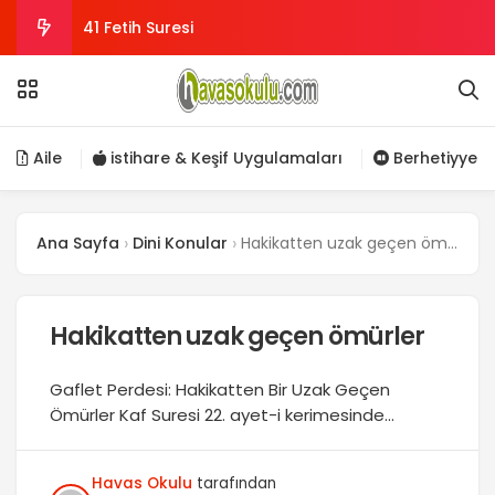
41 Fetih Suresi
insan neden zorluklar ile muhatap edilir?
Kader nedir?
Aile
istihare & Keşif Uygulamaları
Berhetiyye
Ayet-el Kürsi ile Koruyucu Daire
Ana Sayfa
Dini Konular
Hakikatten uzak geçen ömürler
Her düşüşün bir kalkışı, her yükselişin bir düşüşü
vardır
Hakikatten uzak geçen ömürler
Gaflet Perdesi: Hakikatten Bir Uzak Geçen
Ömürler Kaf Suresi 22. ayet-i kerimesinde
buyrulan “…Fe keşefnâ anke gıtâeke fe
basarukel yevme hadîd” “Artık senin perdeni
Havas Okulu
tarafından
kaldırdık; bugün artık görüşün keskindir.” Anka