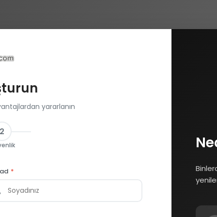
şturun
vantajlardan yararlanın
2
Ne
enlik
Binler
yad
*
yenile