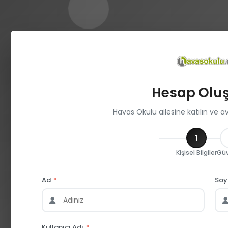
Hesap Olu
Havas Okulu ailesine katılın ve a
1
Kişisel Bilgiler
Güv
Ad
*
So
Kullanıcı Adı
*