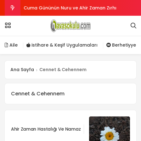
Cuma Gününün Nuru ve Ahir Zaman Zırhı
Yıldız saatlerinin hesaplanması
Sünnet ve Cemaate Bağlılığın Önemi
Aile
istihare & Keşif Uygulamaları
Berhetiyye
Sana sevap verecek birini ara !
Ana Sayfa
Cennet & Cehennem
Kader nedir?
Cennet & Cehennem
Ahir Zaman Hastalığı Ve Namaz