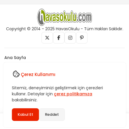
Copyright © 2014 - 2025 HavasOkulu - Tüm Hakları Saklıdır.
Ana Sayfa
İletişim
Künye
Çerez Kullanımı
Vefk, Celb, Kısmet, Nazar, havas, dua, zikir, Rukye ve Tedavi,
Sitemiz, deneyiminizi geliştirmek için çerezleri
Rüya yorumları, istihare uygulamaları, Tasavvuf. HavasOkulu,
kullanır. Detaylar için
çerez politikamıza
Sitemiz bünyesindeki içerikleri izinsiz kullananlar hakkında T.C.K
kanun ve yönetmeliklerine göre yasal işlem başlatılacağını bu
bakabilirsiniz.
alandan yazılı olarak beyan ederiz!
Kabul Et
Reddet
2