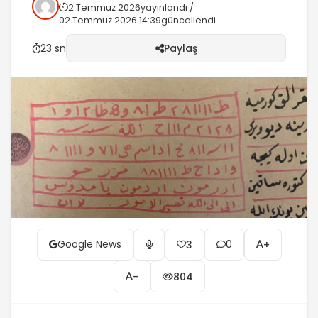
2 Temmuz 2026
yayınlandı /
Gece ve gündüz korkmaya. Şartı: beş vakit
02 Temmuz 2026 14:39
güncellendi
namaz, helal kazanç, abdestli gezmek,her gün
101...
23 sn
Paylaş
Google News
0
3
+
-
804