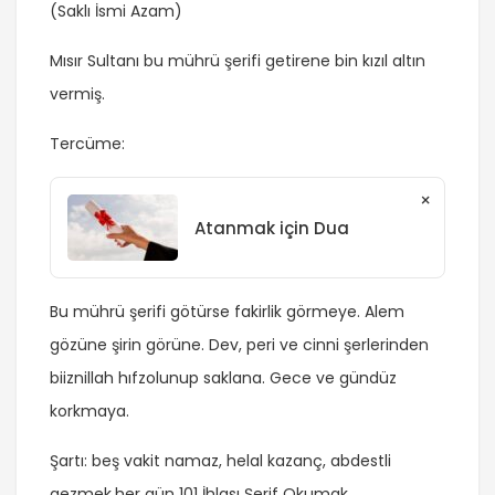
(Saklı İsmi Azam)
Mısır Sultanı bu mührü şerifi getirene bin kızıl altın
vermiş.
Tercüme:
×
Atanmak için Dua
Bu mührü şerifi götürse fakirlik görmeye. Alem
gözüne şirin görüne. Dev, peri ve cinni şerlerinden
biiznillah hıfzolunup saklana. Gece ve gündüz
korkmaya.
Şartı: beş vakit namaz, helal kazanç, abdestli
gezmek,her gün 101 İhlası Şerif Okumak.