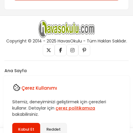
Copyright © 2014 - 2025 HavasOkulu - Tüm Hakları Saklıdır.
Ana Sayfa
İletişim
Künye
Çerez Kullanımı
Vefk, Celb, Kısmet, Nazar, havas, dua, zikir, Rukye ve Tedavi,
Sitemiz, deneyiminizi geliştirmek için çerezleri
Rüya yorumları, istihare uygulamaları, Tasavvuf. HavasOkulu,
kullanır. Detaylar için
çerez politikamıza
Sitemiz bünyesindeki içerikleri izinsiz kullananlar hakkında T.C.K
bakabilirsiniz.
kanun ve yönetmeliklerine göre yasal işlem başlatılacağını bu
alandan yazılı olarak beyan ederiz!
Kabul Et
Reddet