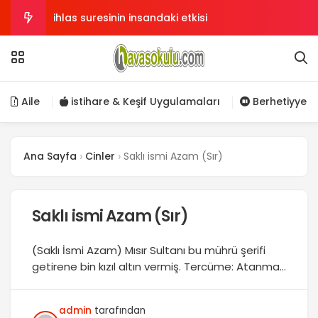
ihlas suresinin insandaki etkisi
Sırlı Şifa Usulü (Her türlü hastalık için)
Kuran’ın 7 anlam katı mevcuttur
Aile
istihare & Keşif Uygulamaları
Berhetiyye
Sünnete Sarılmamız Emrediliyor
Ana Sayfa
Cinler
Saklı ismi Azam (Sır)
Sana sevap verecek birini ara !
Saklı ismi Azam (Sır)
(Saklı İsmi Azam) Mısır Sultanı bu mührü şerifi
getirene bin kızıl altın vermiş. Tercüme: Atanmak
için Dua × Bu mührü şerifi götürse fakirlik
görmeye. Alem gözüne şirin görüne. Dev, peri ve
admin
tarafından
cinni şerlerinden biiznillah hıfzolunup saklana.