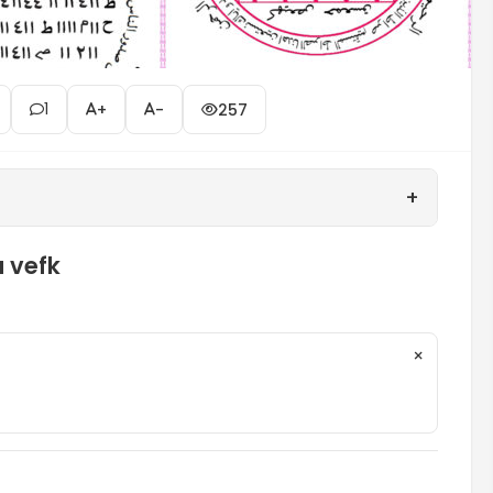
1
+
-
257
+
u vefk
×