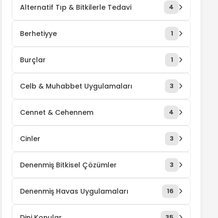
Alternatif Tıp & Bitkilerle Tedavi
4
Berhetiyye
1
Burçlar
1
Celb & Muhabbet Uygulamaları
3
Cennet & Cehennem
4
Cinler
3
Denenmiş Bitkisel Çözümler
3
Denenmiş Havas Uygulamaları
16
Dini Konular
35