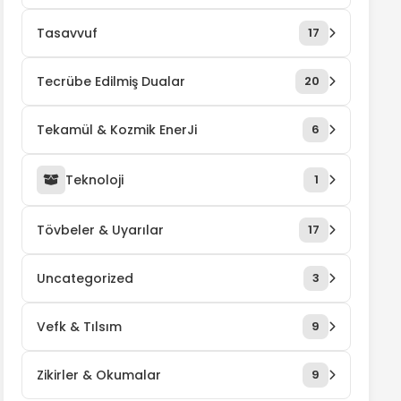
Tasavvuf
17
Tecrübe Edilmiş Dualar
20
Tekamül & Kozmik EnerJi
6
Teknoloji
1
Tövbeler & Uyarılar
17
Uncategorized
3
Vefk & Tılsım
9
Zikirler & Okumalar
9