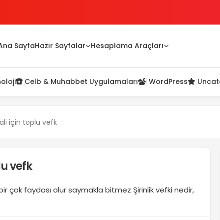
Ana Sayfa
Hazır Sayfalar
Hesaplama Araçları
oloji
Celb & Muhabbet Uygulamaları
WordPress
Uncat
li için toplu vefk
lu vefk
bir çok faydası olur saymakla bitmez Şirinlik vefki nedir,