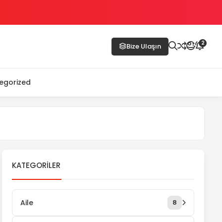
2
Bize Ulaşın
egorized
KATEGORILER
Aile
8