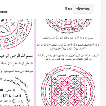
5 sn
Paylaş
lendi