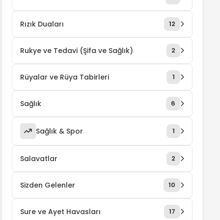
Rızık Duaları
12
Rukye ve Tedavi (Şifa ve Sağlık)
2
Rüyalar ve Rüya Tabirleri
1
Sağlık
6
Sağlık & Spor
1
Salavatlar
2
Sizden Gelenler
10
Sure ve Ayet Havasları
17