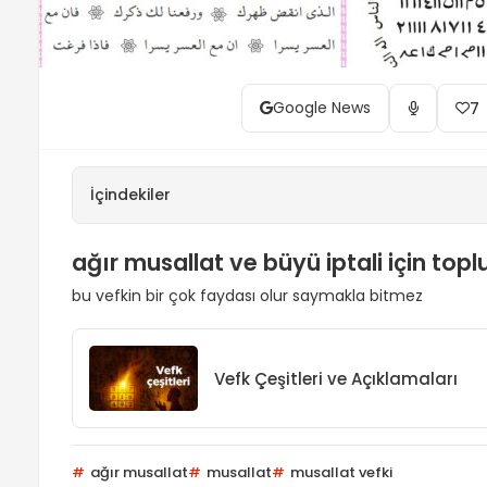
Google News
7
İçindekiler
ağır musallat ve büyü iptali için topl
bu vefkin bir çok faydası olur saymakla bitmez
Vefk Çeşitleri ve Açıklamaları
ağır musallat
musallat
musallat vefki