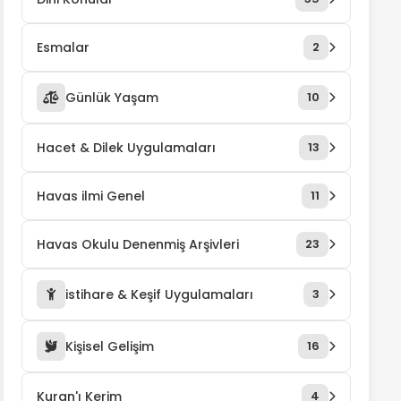
Esmalar
2
Günlük Yaşam
10
Hacet & Dilek Uygulamaları
13
Havas ilmi Genel
11
Havas Okulu Denenmiş Arşivleri
23
istihare & Keşif Uygulamaları
3
Kişisel Gelişim
16
Kuran'ı Kerim
4