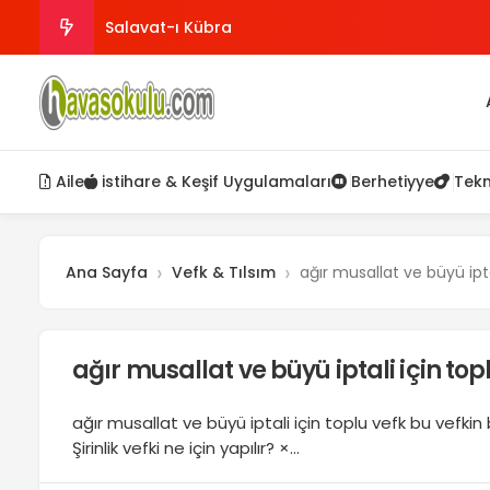
Salavat-ı Kübra
Burçlara göre Vefk tablosu
inançsız kimselerin hidayete ermesi için
Aile
istihare & Keşif Uygulamaları
Berhetiyye
Tekn
istediğiniz kişinin rüyasına girmek
Kalp kararmasının alametleri
Ana Sayfa
Vefk & Tılsım
ağır musallat ve büyü ipta
ağır musallat ve büyü iptali için top
ağır musallat ve büyü iptali için toplu vefk bu vefkin 
Şirinlik vefki ne için yapılır? ×...