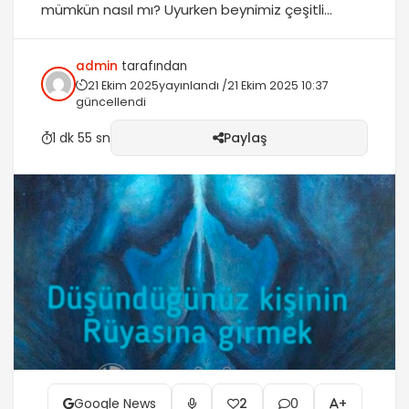
mümkün nasıl mı? Uyurken beynimiz çeşitli
frekanslar yayar. Genelde bu frekanslar sakin ve
bilinçaltını açan frekanslardır. Bu enerjilerde
admin
tarafından
beyin bilinçdışı yapılan tüm telkinleri kabul eder.
21 Ekim 2025
yayınlandı /
21 Ekim 2025 10:37
Yani alfa dalgasını kullanarak istediğiniz kişinin
güncellendi
uyuyor olabileceği zamanda o kişinin rüyalarına
girebilmeniz mümkün. Gideni Getirmek için Dua
1 dk 55 sn
Paylaş
× Sevdiğimiz Kişinin...
Google News
0
2
+