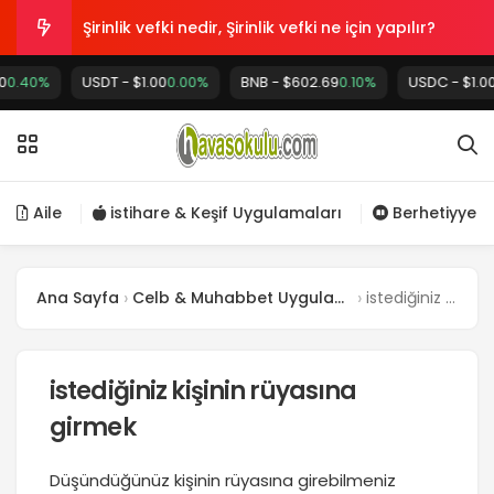
Şirinlik vefki nedir, Şirinlik vefki ne için yapılır?
0%
USDT - $1.00
Bol rızıklara nail olmak için Vakıa okumak
0.00%
BNB - $602.69
0.10%
USDC - $1.00
0.0
Cin ile insan Birlikte olabilir mi?
Temizler
Aile
istihare & Keşif Uygulamaları
Berhetiyye
Zaman Yolculuğu Gerçek midir?
Ana Sayfa
Celb & Muhabbet Uygulamaları
istediğiniz kişinin rüyasına girmek
istediğiniz kişinin rüyasına
girmek
Düşündüğünüz kişinin rüyasına girebilmeniz