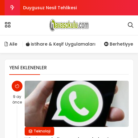
Duygusuz Nesil Tehlikesi
Sana sevap verecek birini ara !
Burçlara göre Vefk tablosu
Aile
istihare & Keşif Uygulamaları
Berhetiyye
Dövme yaptırmak günah mı?
YENI EKLENENLER
Nasıl kul olunur?
9 ay
önce
Teknoloji