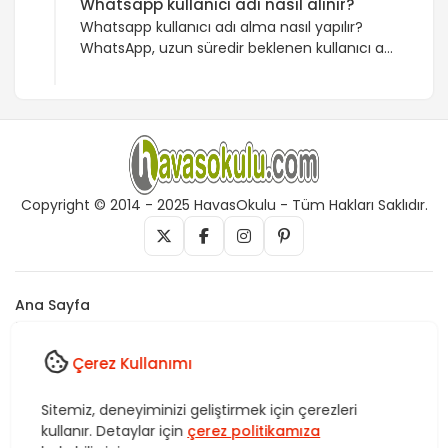
Whatsapp kullanıcı adı nasıl alınır?
Whatsapp kullanıcı adı alma nasıl yapılır?
WhatsApp, uzun süredir beklenen kullanıcı adı
özelliğini sunmaya hazırlanıyor. Whatsapp
kullanıcı alma nasıl yapılır? sorusu da cevabını
arıyor. WhatsApp’ta yakın zamanda “kullanıcı
adı” uygulaması başlayacak. Kullanıcı adları
en az 3, en fazla 30 karakter olacak, önceden
rezervasyon yapılması gerekecek. iOS
kullanıcıları için rezervasyon başvuruları
Copyright © 2014 - 2025 HavasOkulu - Tüm Hakları Saklıdır.
başlayacak. Dünyanın en çok kullanılan […]
Ana Sayfa
İletişim
Künye
Çerez Kullanımı
Vefk, Celb, Kısmet, Nazar, havas, dua, zikir, Rukye ve Tedavi,
Sitemiz, deneyiminizi geliştirmek için çerezleri
Rüya yorumları, istihare uygulamaları, Tasavvuf. HavasOkulu,
kullanır. Detaylar için
çerez politikamıza
Sitemiz bünyesindeki içerikleri izinsiz kullananlar hakkında T.C.K