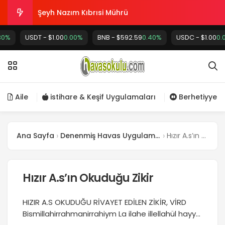
Şeyh Nazım Kıbrısi Mührü
Kuran’ın 7 anlam katı mevcuttur
USDT - $1.00
0.00%
BNB - $592.59
0.40%
USDC - $1.00
0.00%
Kader nedir?
Şeytandan Allah’a Sığınmak
Uykusuzluk hipertansiyon riskini nasıl arttırır
Aile
istihare & Keşif Uygulamaları
Berhetiyye
Ana Sayfa
Denenmiş Havas Uygulamaları
Hızır A.s’ın Okuduğu Zikir
Hızır A.s’ın Okuduğu Zikir
HIZIR A.S OKUDUĞU RİVAYET EDİLEN ZİKİR, VİRD
Bismillahirrahmanirrahiym La ilahe illellahül hayyül