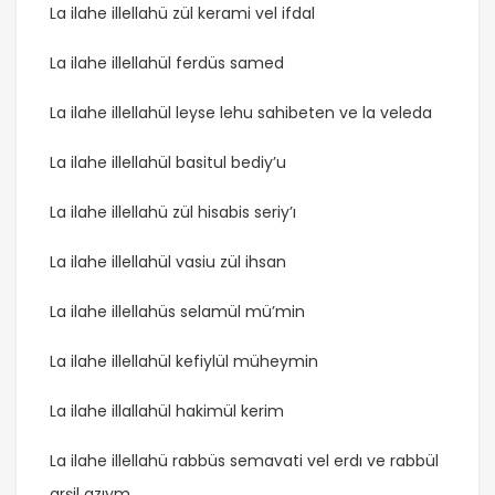
La ilahe illellahü zül kerami vel ifdal
La ilahe illellahül ferdüs samed
La ilahe illellahül leyse lehu sahibeten ve la veleda
La ilahe illellahül basitul bediy’u
La ilahe illellahü zül hisabis seriy’ı
La ilahe illellahül vasiu zül ihsan
La ilahe illellahüs selamül mü’min
La ilahe illellahül kefiylül müheymin
La ilahe illallahül hakimül kerim
La ilahe illellahü rabbüs semavati vel erdı ve rabbül
arşil azıym