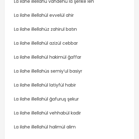
La ilahe illellahü vahdehu la şerike leh
La ilahe illellahül evvelül ahir
La ilahe illellahüz zahirul batın
La ilahe illellahül azizül cebbar
La ilahe illellahül hakimül ğaffar
La ilahe illellahüs semiy’ul basiyr
La ilahe illellahül latiyfül habir
La ilahe illellahül ğafuruş şekur
La ilahe illellahül vehhabül kadir
La ilahe illellahül halimül alim