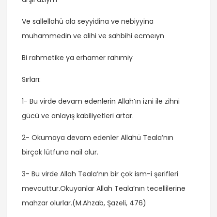
Ve sallellahü ala seyyidina ve nebiyyina
muhammedin ve alihi ve sahbihi ecmeıyn
Bi rahmetike ya erhamer rahımiy
Sırları:
1- Bu virde devam edenlerin Allah’ın izni ile zihni
gücü ve anlayış kabiliyetleri artar.
2- Okumaya devam edenler Allahü Teala’nın
birçok lütfuna nail olur.
3- Bu virde Allah Teala’nın bir çok ism-i şerifleri
mevcuttur.Okuyanlar Allah Teala’nın tecellilerine
mahzar olurlar.(M.Ahzab, Şazeli, 476)