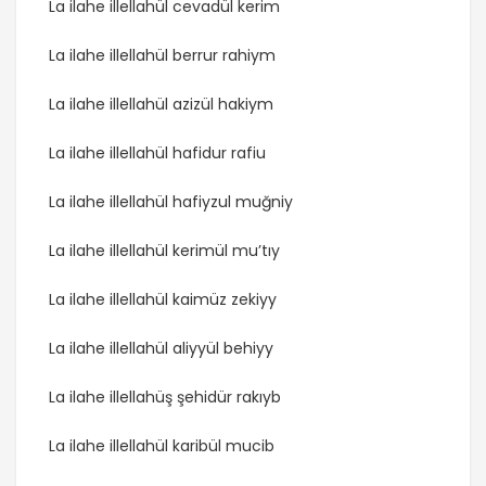
La ilahe illellahül cevadül kerim
La ilahe illellahül berrur rahiym
La ilahe illellahül azizül hakiym
La ilahe illellahül hafidur rafiu
La ilahe illellahül hafiyzul muğniy
La ilahe illellahül kerimül mu’tıy
La ilahe illellahül kaimüz zekiyy
La ilahe illellahül aliyyül behiyy
La ilahe illellahüş şehidür rakıyb
La ilahe illellahül karibül mucib