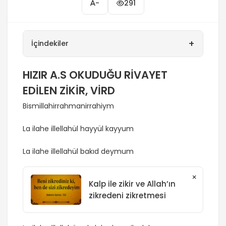
-
291
+
İçindekiler
HIZIR A.S OKUDUĞU RİVAYET
EDİLEN ZİKİR, VİRD
Bismillahirrahmanirrahiym
La ilahe illellahül hayyül kayyum
La ilahe illellahül bakıd deymum
×
Kalp ile zikir ve Allah’ın
zikredeni zikretmesi