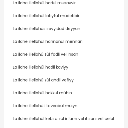
La ilahe illellahül bariul musavvir
La ilahe illellahül latiyful müdebbir
La ilahe illellahüs seyyidüd deyyan
La ilahe illellahül hannanül mennan
La ilahe illellahü zül fadli vel ıhsan
La ilahe illellahül hadil kaviyy
La ilahe illellahü zül ahdil vefiyy
La ilahe illellahül hakkul mübin
La ilahe illellahüt tevvabül müiyn
La ilahe illellahül kebiru zül in’amı vel ıhsani vel celal