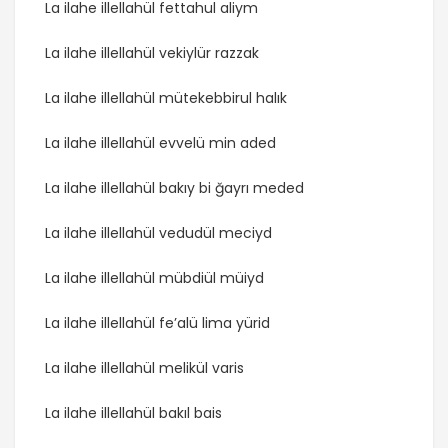
La ilahe illellahül fettahul aliym
La ilahe illellahül vekiylür razzak
La ilahe illellahül mütekebbirul halık
La ilahe illellahül evvelü min aded
La ilahe illellahül bakıy bi ğayrı meded
La ilahe illellahül vedudül meciyd
La ilahe illellahül mübdiül müiyd
La ilahe illellahül fe’alü lima yürid
La ilahe illellahül melikül varis
La ilahe illellahül bakıl bais