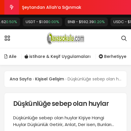
Şeytandan Allah’a Sığınmak
0.50%
USDT - $1.00
Hoş görünmek ve kendine hayran bırakmak için
0.00%
BNB - $592.39
0.20%
USDC - $1.00
gül suyu ile yapılan uygulama
Allah’ın yardımına mazhar olmak için Dua
Atanmak için Dua
Aile
istihare & Keşif Uygulamaları
Berhetiyye
Cehennem ateşinin harareti
Ana Sayfa
Kişisel Gelişim
Düşkünlüğe sebep olan huylar
Düşkünlüğe sebep olan huylar
Düşkünlüğe sebep olan huylar Kişiye Hangi
Huylar Düşkünlük Getirir, Anlat, Der isen, Bunları