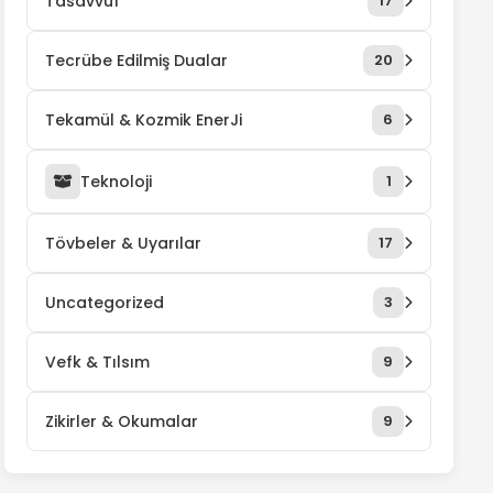
Tasavvuf
17
Tecrübe Edilmiş Dualar
20
Tekamül & Kozmik EnerJi
6
Teknoloji
1
Tövbeler & Uyarılar
17
Uncategorized
3
Vefk & Tılsım
9
Zikirler & Okumalar
9