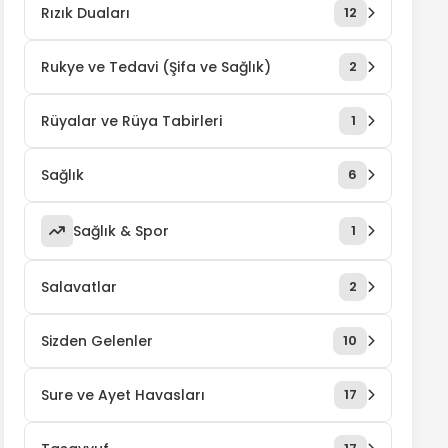
Rızık Duaları
12
Rukye ve Tedavi (Şifa ve Sağlık)
2
Rüyalar ve Rüya Tabirleri
1
Sağlık
6
Sağlık & Spor
1
Salavatlar
2
Sizden Gelenler
10
Sure ve Ayet Havasları
17