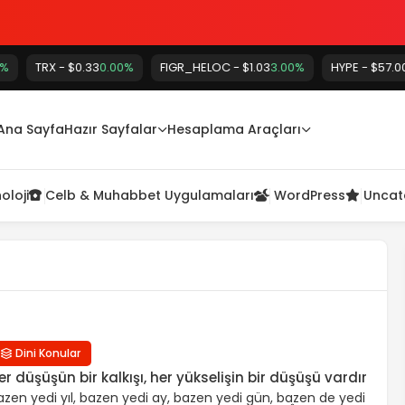
TRX - $0.33
0.00%
FIGR_HELOC - $1.03
3.00%
HYPE - $57.00
3.30%
gül suyu ile yapılan uygulama
Ana Sayfa
Hazır Sayfalar
Hesaplama Araçları
oloji
Celb & Muhabbet Uygulamaları
WordPress
Uncat
lardan bazıları
Dini Konular
er düşüşün bir kalkışı, her yükselişin bir düşüşü vardır
azen yedi yıl, bazen yedi ay, bazen yedi gün, bazen de yedi