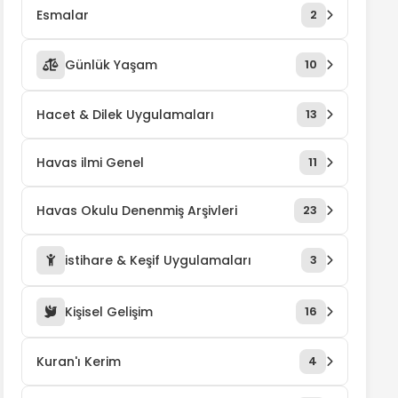
Esmalar
2
Günlük Yaşam
10
Hacet & Dilek Uygulamaları
13
Havas ilmi Genel
11
Havas Okulu Denenmiş Arşivleri
23
istihare & Keşif Uygulamaları
3
Kişisel Gelişim
16
Kuran'ı Kerim
4