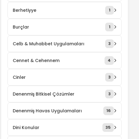
Berhetiyye
1
Burçlar
1
Celb & Muhabbet Uygulamaları
3
Cennet & Cehennem
4
Cinler
3
Denenmiş Bitkisel Çözümler
3
Denenmiş Havas Uygulamaları
16
Dini Konular
35