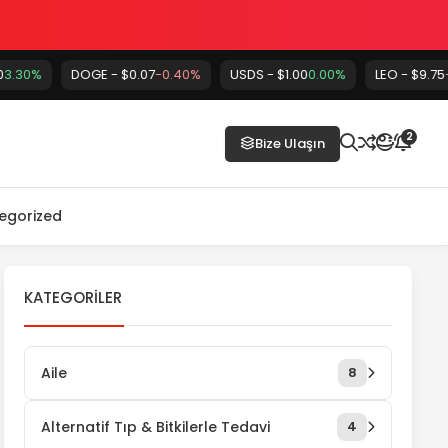
DOGE - $0.07
-0.40%
USDS - $1.00
0.00%
LEO - $9.75
-0.20%
2
Bize Ulaşın
egorized
KATEGORILER
Aile
8
Alternatif Tıp & Bitkilerle Tedavi
4