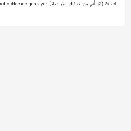
beklemen gerekiyor. (ثُمّ يَأْتىِ مِنْ بَعْدِ ذَلِكَ سَبْعُ شِدَادٌ) Güzel
e bereketli yedi yıldan sonra bu sefer de yedi zor sene
elecek. Yusuf sûresi, 48. Bu seneler elindekini alacak.
ermayeni yiyecek. Seni gün gün eritecek. Zayıflatacak,
oracak, hasta edecek. Yatırımların eriyecek, zincir […]