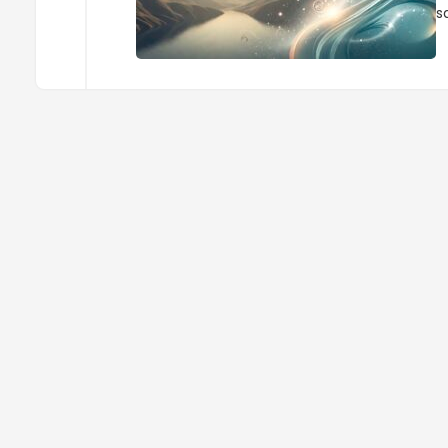
saat 
v
g
S
y