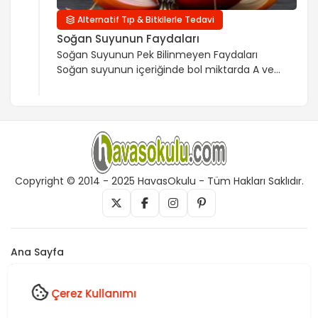
Alternatif Tıp & Bitkilerle Tedavi
Soğan Suyunun Faydaları
Soğan Suyunun Pek Bilinmeyen Faydaları
Soğan suyunun içeriğinde bol miktarda A ve B
vitaminleri vardır. Ayrıca soğanın içeriğinde
potasyum, magnezyum, kalsiyum, iyot,
sodyum, kükürt ve fosfor mineralleri
zengindir. Soğan suyunun içeriğinde bol
miktarda bulunan antioksidan iltihap ve
alerjiye çok iyi geldiği gibi kanser
rahatsızlıklarına yakalanmayı önler. Kan akışını
Copyright © 2014 - 2025 HavasOkulu - Tüm Hakları Saklıdır.
da hızlandıran soğan suyunun bağışıklık
sisteminin kuvvetlenmesinde […]
Ana Sayfa
İletişim
Künye
Çerez Kullanımı
Vefk, Celb, Kısmet, Nazar, havas, dua, zikir, Rukye ve Tedavi,