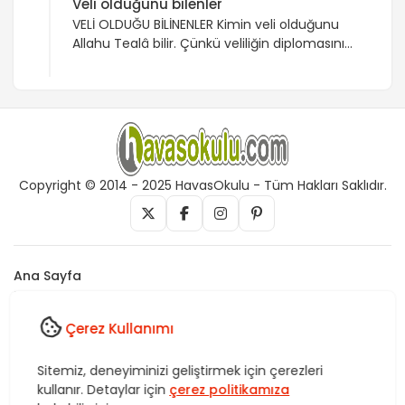
Veli olduğunu bilenler
VELİ OLDUĞU BİLİNENLER Kimin veli olduğunu
Allahu Tealâ bilir. Çünkü veliliğin diplomasını
Allah verir. Ancak bazı veliler irşadla görevli
olduklarından, onlar bellidir. Veli olduklarını,
kendileri de bilir, halk da görür. Bazı müminler
Yüce Allah’ı sever. Bunlara “muhib” denir. Bazı
müminleri ise Yüce Allah sever, onlara da
“mahbub” denir. Mahbub, Allah’ın sevgilisi
demektir. Allah sevdiklerinin gönlünü […]
Copyright © 2014 - 2025 HavasOkulu - Tüm Hakları Saklıdır.
Ana Sayfa
İletişim
Künye
Çerez Kullanımı
Vefk, Celb, Kısmet, Nazar, havas, dua, zikir, Rukye ve Tedavi,
Sitemiz, deneyiminizi geliştirmek için çerezleri
Rüya yorumları, istihare uygulamaları, Tasavvuf. HavasOkulu,
kullanır. Detaylar için
çerez politikamıza
Sitemiz bünyesindeki içerikleri izinsiz kullananlar hakkında T.C.K