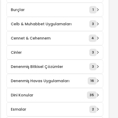
Burçlar
1
Celb & Muhabbet Uygulamaları
3
Cennet & Cehennem
4
Cinler
3
Denenmiş Bitkisel Çözümler
3
Denenmiş Havas Uygulamaları
16
Dini Konular
35
Esmalar
2