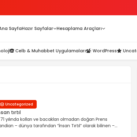
Ana Sayfa
Hazır Sayfalar
Hesaplama Araçları
oloji
Celb & Muhabbet Uygulamaları
WordPress
Uncat
Uncategorized
nsan tırtıl
871 yılında kolları ve bacakları olmadan doğan Prens
andian – dünya tarafından “İnsan Tırtıl” olarak bilinen –
nsan ruhunun sınır tanıdığının canlı bir kanıtı haline geldi.