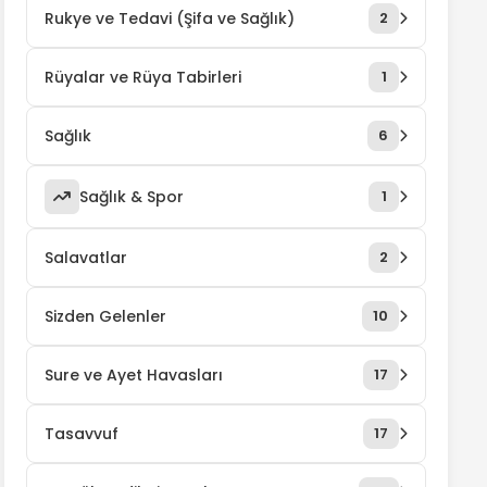
Rukye ve Tedavi (Şifa ve Sağlık)
2
Rüyalar ve Rüya Tabirleri
1
Sağlık
6
Sağlık & Spor
1
Salavatlar
2
Sizden Gelenler
10
Sure ve Ayet Havasları
17
Tasavvuf
17