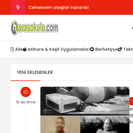
Cehennem ateşinin harareti
Şeytani Evlilikler Asrın En Büyük Tehlikesi
Cuma Gününün Nuru ve Ahir Zaman Zırhı
Aile
istihare & Keşif Uygulamaları
Berhetiyye
Tekn
Asıl Kıyamet Nedir?
Nefsin Hevasından Sakınmak
YENI EKLENENLER
10 ay önce
i
1
R
i