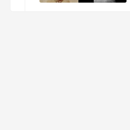
İ
S
o
i