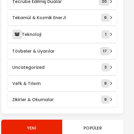
Tecrübe Edilmiş Dualar
20
Tekamül & Kozmik EnerJi
6
Teknoloji
1
Tövbeler & Uyarılar
17
Uncategorized
3
Vefk & Tılsım
9
Zikirler & Okumalar
9
YENI
POPÜLER