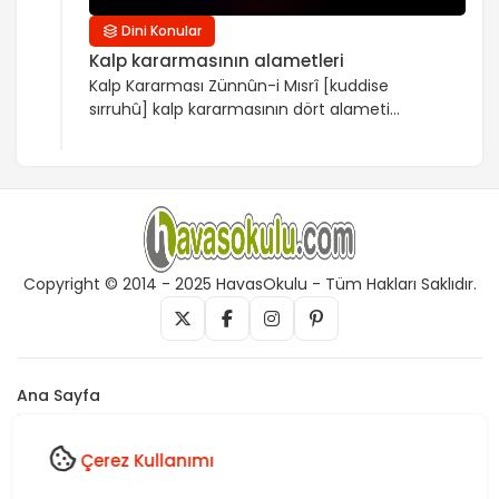
Dini Konular
Kalp kararmasının alametleri
Kalp Kararması Zünnûn-i Mısrî [kuddise
sırruhû] kalp kararmasının dört alameti
olduğunu söylemiştir. Bunlardan birincisi,
“ibadetten zevk almamak, kulluk vazifelerini
yüksünerek yapmak”tır. Zira kalp, taşıdığı
imandan emin ve mutmain olmayınca ihlâs
ve huşû da olmaz. İhlâs ve huşûdan yoksun
ibadetlerden tat almak ise mümkün değildir.
İkincisi, “ Allah korkusunu unutmak, hesap
Copyright © 2014 - 2025 HavasOkulu - Tüm Hakları Saklıdır.
gününü hatıra getirmemektir . Nefsin […]
Ana Sayfa
İletişim
Künye
Çerez Kullanımı
Vefk, Celb, Kısmet, Nazar, havas, dua, zikir, Rukye ve Tedavi,