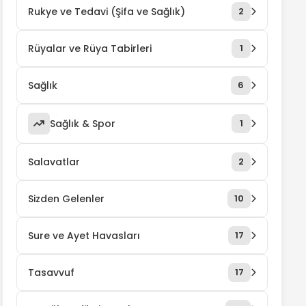
Rukye ve Tedavi (Şifa ve Sağlık)
2
Rüyalar ve Rüya Tabirleri
1
Sağlık
6
Sağlık & Spor
1
Salavatlar
2
Sizden Gelenler
10
Sure ve Ayet Havasları
17
Tasavvuf
17