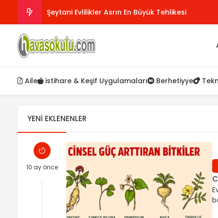
Şeytani Evlilikler Asrın En Büyük Tehlikesi
Yeniden hayata tutunmak için Dua
Tasavvufta Ayna
Aile
istihare & Keşif Uygulamaları
Berhetiyye
Tekn
Günümüz ve ibretlik Tablolar
Sırlı Esmalar
YENI EKLENENLER
10 ay önce
C
E
b
c