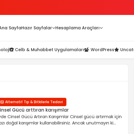
Ana Sayfa
Hazır Sayfalar
Hesaplama Araçları
oloji
Celb & Muhabbet Uygulamaları
WordPress
Uncat
Alternatif Tıp & Bitkilerle Tedavi
insel Gücü arttıran karışımlar
vde Cinsel Gücü Artıran Karışımlar Cinsel gücü artırmak için
azı doğal karışımlar kullanabilirsiniz. Ancak unutmayın ki
insel sağlık sorunlarına kesin bir çözüm olmayabilirler.