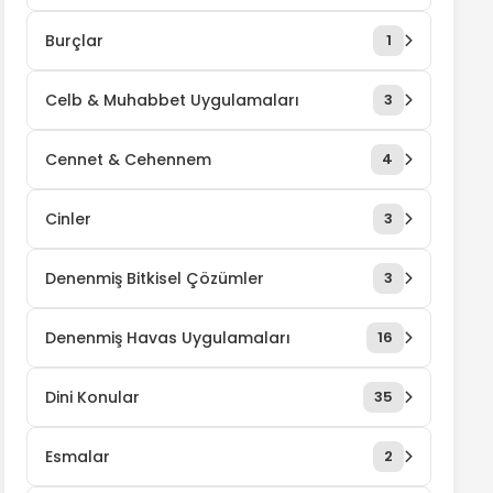
Burçlar
1
Celb & Muhabbet Uygulamaları
3
Cennet & Cehennem
4
Cinler
3
Denenmiş Bitkisel Çözümler
3
Denenmiş Havas Uygulamaları
16
Dini Konular
35
Esmalar
2