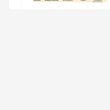
C
k
g
k
et