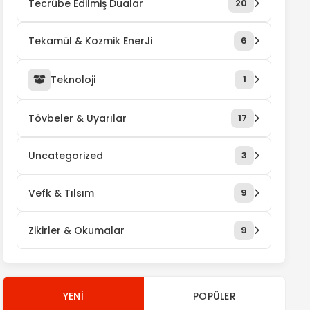
Tecrübe Edilmiş Dualar
20
Tekamül & Kozmik EnerJi
6
Teknoloji
1
Tövbeler & Uyarılar
17
Uncategorized
3
Vefk & Tılsım
9
Zikirler & Okumalar
9
YENI
POPÜLER