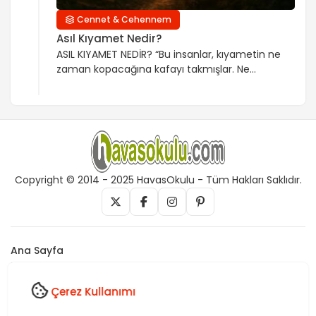
Cennet & Cehennem
Asıl Kıyamet Nedir?
ASIL KIYAMET NEDİR? “Bu insanlar, kıyametin ne
zaman kopacağına kafayı takmışlar. Ne
geçmişi ne de geleceklerini düşünür
olmuşlar” Şeytanın çok sinsi bir oyunu var:
‘kıyamet ne zaman kopacak, nasıl kopacak,
insanlık nasıl bitecek?’ gibi vesveseler vererek
insanların aslında kendi kıyametleri ile ilgili
olan düşüncelerine, hazırlıklarına engel
olabilmek için şeytan kendine göre çok gizli
Copyright © 2014 - 2025 HavasOkulu - Tüm Hakları Saklıdır.
bir proje […]
Ana Sayfa
İletişim
Künye
Çerez Kullanımı
Vefk, Celb, Kısmet, Nazar, havas, dua, zikir, Rukye ve Tedavi,