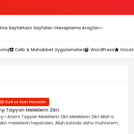
Ana Sayfa
Hazır Sayfalar
Hesaplama Araçları
oloji
Celb & Muhabbet Uygulamaları
WordPress
Uncat
ua
Sure ve Ayet Havasları
rşı Taşıyan Meleklerin Zikri
rş-ı Azamı Taşıyan Meleklerin Zikri Meleklerin Zikri Allah’a
akın meleklerin hepsinden, Allah katında daha muhterem
an arşın taşıyıcılarıdır. Bu meleklerin birinin adı israfil’dir ki,