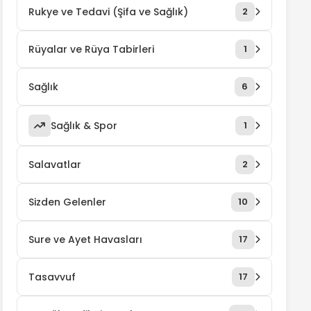
Rukye ve Tedavi (Şifa ve Sağlık)
2
Rüyalar ve Rüya Tabirleri
1
Sağlık
6
Sağlık & Spor
1
Salavatlar
2
Sizden Gelenler
10
Sure ve Ayet Havasları
17
Tasavvuf
17