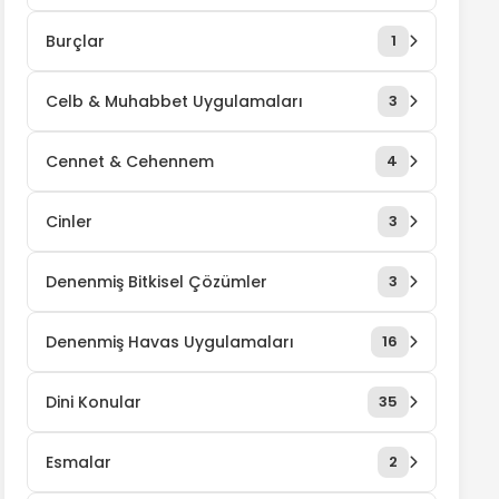
Burçlar
1
Celb & Muhabbet Uygulamaları
3
Cennet & Cehennem
4
Cinler
3
Denenmiş Bitkisel Çözümler
3
Denenmiş Havas Uygulamaları
16
Dini Konular
35
Esmalar
2