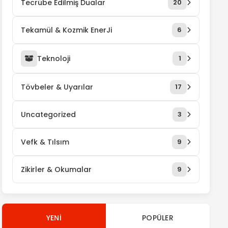
Tecrübe Edilmiş Dualar
20
Tekamül & Kozmik EnerJi
6
Teknoloji
1
Tövbeler & Uyarılar
17
Uncategorized
3
Vefk & Tılsım
9
Zikirler & Okumalar
9
YENI
POPÜLER