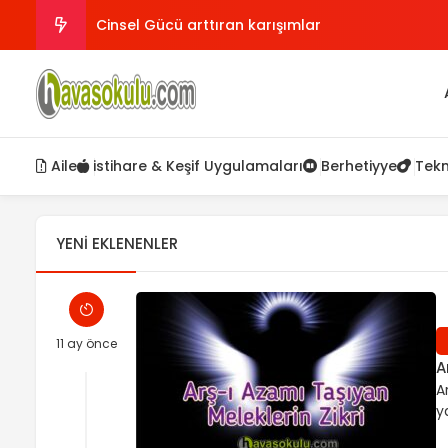
Cinsel Gücü arttıran karışımlar
Uykusuzluk hipertansiyon riskini nasıl arttırır
Soğan Suyunun Faydaları
Aile
istihare & Keşif Uygulamaları
Berhetiyye
Tekn
Hal Dili
Vefat etmiş Anne, Babanın affı için okunacak D
YENI EKLENENLER
11 ay önce
A
A
y
ol