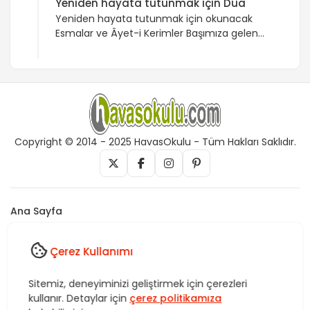
Yeniden hayata tutunmak için Dua
Yeniden hayata tutunmak için okunacak
Esmalar ve Âyet-i Kerimler Başımıza gelen
bazı olaylar ve sıkıntılar bizleri hayata karşı
olumsuz etkiler ve sanki hayata
küseriz.Yaşamdan zevk almamaya
başlarız.Aslında başımıza gelen olaylar bizlere
birer imtihan ve ders olmalı. Yaşadığımız
sıkıntı neyse bu neden benim başıma gelmiş
olabilir? Nerede yanlış yaptım diye
Copyright © 2014 - 2025 HavasOkulu - Tüm Hakları Saklıdır.
düşünmeliyiz ve mutlaka bununla Yüce
Rabbim […]
Ana Sayfa
İletişim
Künye
Çerez Kullanımı
Vefk, Celb, Kısmet, Nazar, havas, dua, zikir, Rukye ve Tedavi,
Sitemiz, deneyiminizi geliştirmek için çerezleri
Rüya yorumları, istihare uygulamaları, Tasavvuf. HavasOkulu,
kullanır. Detaylar için
çerez politikamıza
Sitemiz bünyesindeki içerikleri izinsiz kullananlar hakkında T.C.K