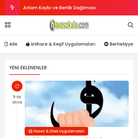
Anlam Kaybı ve Benlik Dağılması
Büyük ismi Azam Tövbe Duası
Hızır A.s’ın Okuduğu Zikir
Aile
istihare & Keşif Uygulamaları
Berhetiyye
Cin ile insan Birlikte olabilir mi?
YENI EKLENENLER
Kalp ile zikir ve Allah’ın zikredeni zikretmesi
9 ay
önce
Hacet & Dilek Uygulamaları