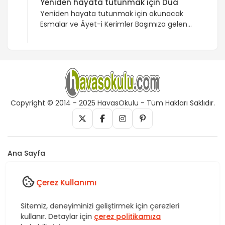
Yeniden hayata tutunmak için Dua
Yeniden hayata tutunmak için okunacak
Esmalar ve Âyet-i Kerimler Başımıza gelen
bazı olaylar ve sıkıntılar bizleri hayata karşı
olumsuz etkiler ve sanki hayata
küseriz.Yaşamdan zevk almamaya
başlarız.Aslında başımıza gelen olaylar bizlere
birer imtihan ve ders olmalı. Yaşadığımız
sıkıntı neyse bu neden benim başıma gelmiş
olabilir? Nerede yanlış yaptım diye
Copyright © 2014 - 2025 HavasOkulu - Tüm Hakları Saklıdır.
düşünmeliyiz ve mutlaka bununla Yüce
Rabbim […]
Ana Sayfa
İletişim
Künye
Çerez Kullanımı
Vefk, Celb, Kısmet, Nazar, havas, dua, zikir, Rukye ve Tedavi,
Sitemiz, deneyiminizi geliştirmek için çerezleri
Rüya yorumları, istihare uygulamaları, Tasavvuf. HavasOkulu,
kullanır. Detaylar için
çerez politikamıza
Sitemiz bünyesindeki içerikleri izinsiz kullananlar hakkında T.C.K