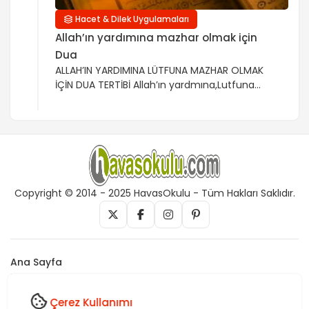
Hacet & Dilek Uygulamaları
Allah’ın yardımına mazhar olmak için
Dua
ALLAH’IN YARDIMINA LÜTFUNA MAZHAR OLMAK
İÇİN DUA TERTİBİ Allah’ın yardmına,Lutfuna
Mazhar Olmak için okunacak Esma ve Âyet-i
Kerimler Bu duaya devam edenler;Allah’ın
yardımına,lutfuna mazhar olurlar.Bütün işleri
rast gider, ve her işi kolaylıkla
halledilir.Rabbimizin yardımıyla.. Duamıza her
zaman 3 veya 7 defa “istiğfar–aynı sayıda
salavat ve 3 defa aşağıdaki duayı okuyarak
Copyright © 2014 - 2025 HavasOkulu - Tüm Hakları Saklıdır.
başlayalım. Eûzü billahi mineşşeytanirracim
Bismillahirrahmanirrahim […]
Ana Sayfa
İletişim
Künye
Çerez Kullanımı