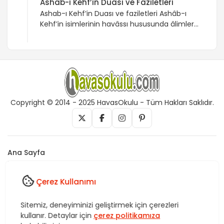
Ashab-ı Kehf’in Duası ve Faziletleri
Ashab-ı Kehf’in Duası ve faziletleri Ashâb-ı
Kehf’in isimlerinin havâssı hususunda âlimler
şunları söylemişlerdir (İmam Nisâbûrû
rahmetullahi alyeh bunlardandır): – Rızkın
celbini isteyenler Ashâb-ı Kehf’in isimlerini
yazıp üzerinde taşımalıdır. (Tabii usûlüne
uygun ve hürmete halel gelmeyecek şekilde
şekilde olmalıdır. Yoksa bu taşımaktan fayda
yerine zarar görebilir.) – Ziraatın verimli
Copyright © 2014 - 2025 HavasOkulu - Tüm Hakları Saklıdır.
olması için kağıda yazıp bir dal ucuna […]
Ana Sayfa
İletişim
Künye
Çerez Kullanımı
Vefk, Celb, Kısmet, Nazar, havas, dua, zikir, Rukye ve Tedavi,
Sitemiz, deneyiminizi geliştirmek için çerezleri
Rüya yorumları, istihare uygulamaları, Tasavvuf. HavasOkulu,
kullanır. Detaylar için
çerez politikamıza
Sitemiz bünyesindeki içerikleri izinsiz kullananlar hakkında T.C.K