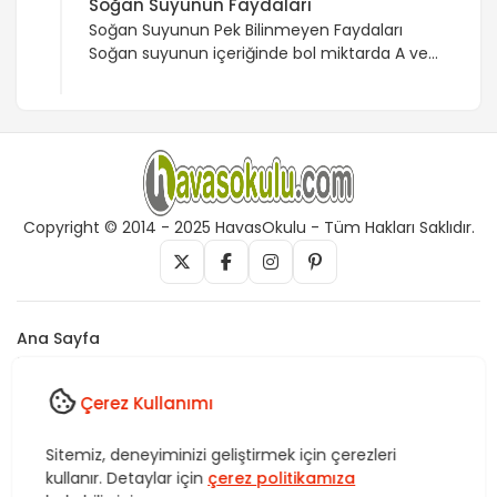
Soğan Suyunun Faydaları
Soğan Suyunun Pek Bilinmeyen Faydaları
Soğan suyunun içeriğinde bol miktarda A ve B
vitaminleri vardır. Ayrıca soğanın içeriğinde
potasyum, magnezyum, kalsiyum, iyot,
sodyum, kükürt ve fosfor mineralleri
zengindir. Soğan suyunun içeriğinde bol
miktarda bulunan antioksidan iltihap ve
alerjiye çok iyi geldiği gibi kanser
rahatsızlıklarına yakalanmayı önler. Kan akışını
Copyright © 2014 - 2025 HavasOkulu - Tüm Hakları Saklıdır.
da hızlandıran soğan suyunun bağışıklık
sisteminin kuvvetlenmesinde […]
Ana Sayfa
İletişim
Künye
Çerez Kullanımı
Vefk, Celb, Kısmet, Nazar, havas, dua, zikir, Rukye ve Tedavi,
Sitemiz, deneyiminizi geliştirmek için çerezleri
Rüya yorumları, istihare uygulamaları, Tasavvuf. HavasOkulu,
kullanır. Detaylar için
çerez politikamıza
Sitemiz bünyesindeki içerikleri izinsiz kullananlar hakkında T.C.K