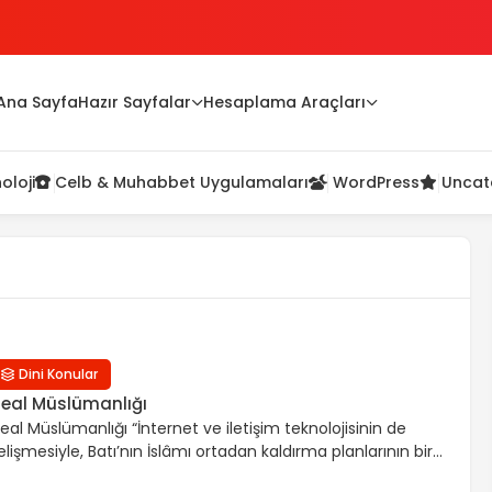
ı)
Ana Sayfa
Hazır Sayfalar
Hesaplama Araçları
oloji
Celb & Muhabbet Uygulamaları
WordPress
Uncat
Dini Konular
eal Müslümanlığı
eal Müslümanlığı “İnternet ve iletişim teknolojisinin de
elişmesiyle, Batı’nın İslâmı ortadan kaldırma planlarının bir
arçası ve basamağı olan “Kur’an Müslümanlığı” ya da