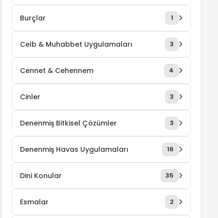
Burçlar
1
Celb & Muhabbet Uygulamaları
3
Cennet & Cehennem
4
Cinler
3
Denenmiş Bitkisel Çözümler
3
Denenmiş Havas Uygulamaları
16
Dini Konular
35
Esmalar
2