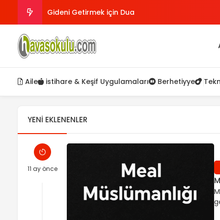
Gideni Getirmek için Dua
Zennun Duası (her türlü zorluktan kurtulma duas
Her Türlü istek için 786 Besmele
Aile
istihare & Keşif Uygulamaları
Berhetiyye
Tekn
inançsız kimselerin hidayete ermesi için
Nasıl kul olunur?
YENI EKLENENLER
11 ay önce
M
M
g
p