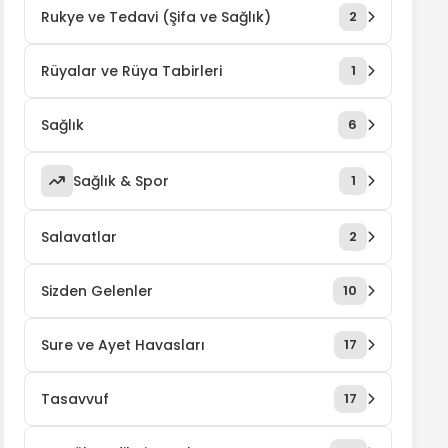
Rukye ve Tedavi (Şifa ve Sağlık)
2
Rüyalar ve Rüya Tabirleri
1
Sağlık
6
Sağlık & Spor
1
Salavatlar
2
Sizden Gelenler
10
Sure ve Ayet Havasları
17
Tasavvuf
17