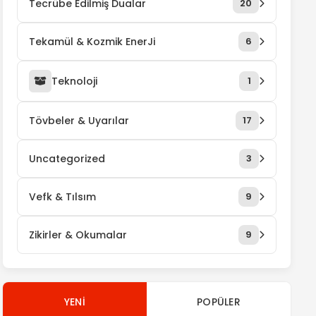
Tecrübe Edilmiş Dualar
20
Tekamül & Kozmik EnerJi
6
Teknoloji
1
Tövbeler & Uyarılar
17
Uncategorized
3
Vefk & Tılsım
9
Zikirler & Okumalar
9
YENI
POPÜLER