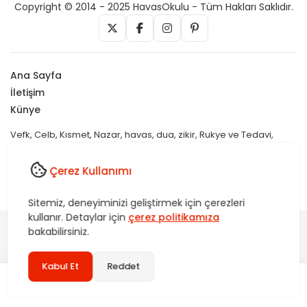
Copyright © 2014 - 2025 HavasOkulu - Tüm Hakları Saklıdır.
Ana Sayfa
İletişim
Künye
Vefk, Celb, Kısmet, Nazar, havas, dua, zikir, Rukye ve Tedavi,
Rüya yorumları, istihare uygulamaları, Tasavvuf. HavasOkulu,
Sitemiz bünyesindeki içerikleri izinsiz kullananlar hakkında T.C.K
Çerez Kullanımı
kanun ve yönetmeliklerine göre yasal işlem başlatılacağını bu
alandan yazılı olarak beyan ederiz!
Sitemiz, deneyiminizi geliştirmek için çerezleri
kullanır. Detaylar için
çerez politikamıza
bakabilirsiniz.
Kabul Et
Reddet
2